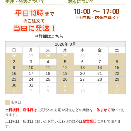
受注・発送について
対応について
⇒詳細はこちら
2026年 8月
日
月
火
水
木
金
土
26
27
28
29
30
31
1
2
3
4
5
6
7
8
9
10
11
12
13
14
15
16
17
18
19
20
21
22
23
24
25
26
27
28
29
30
31
1
2
3
4
5
6
7
8
9
10
11
12
店休日
土日祝日、店休日は
ご質問への対応や発送などの業務を、
休ませて
頂いてお
ります。
土日祝日、店休日に頂いたお問い合わせの対応は
翌営業日
にさせて頂きま
す。