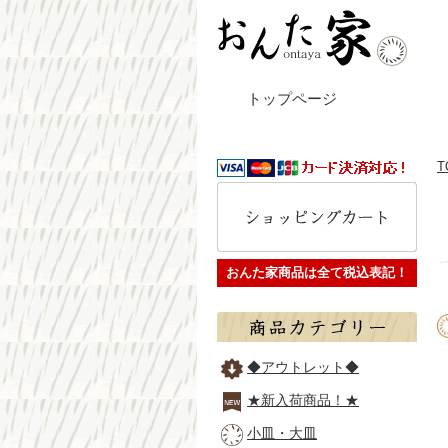
トップページ
T
おんた家商品は全て税込表記！
◆アウトレット◆
★新入荷商品！★
小皿・大皿