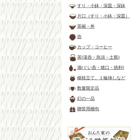
すり・小鉢・深皿・深鉢
片口（すり・小鉢・深皿）
茶碗・丼
壺
カップ・コーヒー
茶(湯呑・急須・土瓶)
酒(ぐい呑・猪口・徳利)
楊枝立て、１輪挿しなど
数量限定品
幻の一品
贈答用梱包