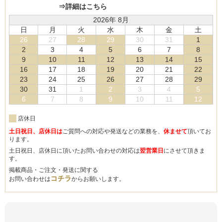
⇒詳細はこちら
2026年 8月
日
月
火
水
木
金
土
26
27
28
29
30
31
1
2
3
4
5
6
7
8
9
10
11
12
13
14
15
16
17
18
19
20
21
22
23
24
25
26
27
28
29
30
31
1
2
3
4
5
6
7
8
9
10
11
12
店休日
土日祝日、店休日は
ご質問への対応や発送などの業務を、
休ませて
頂いてお
ります。
土日祝日、店休日に頂いたお問い合わせの対応は
翌営業日
にさせて頂きま
す。
掲載商品・ご注文・発送に関する
コチラ
お問い合わせは
からお願いします。