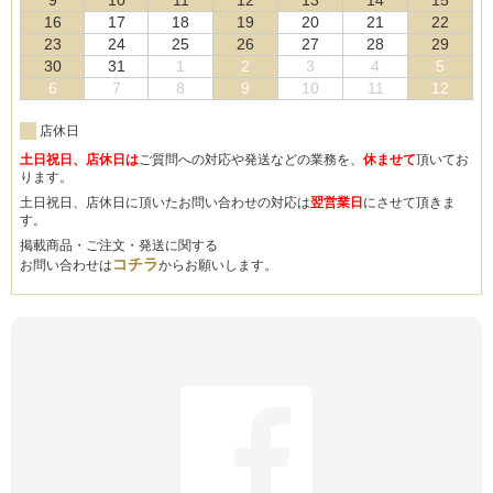
16
17
18
19
20
21
22
23
24
25
26
27
28
29
30
31
1
2
3
4
5
6
7
8
9
10
11
12
店休日
土日祝日、店休日は
ご質問への対応や発送などの業務を、
休ませて
頂いてお
ります。
土日祝日、店休日に頂いたお問い合わせの対応は
翌営業日
にさせて頂きま
す。
掲載商品・ご注文・発送に関する
コチラ
お問い合わせは
からお願いします。