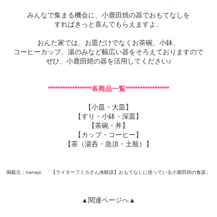
みんなで集まる機会に、小鹿田焼の器でおもてなしを
すればきっと喜んでもらえますよ。
おんた家では、お皿だけでなくお茶碗、小鉢、
コーヒーカップ、湯のみなど幅広い器をそろえておりますので
ぜひ、小鹿田焼の器を活用してください♪
******************各商品一覧******************
【
小皿・大皿
】
【
すり・小鉢・深皿
】
【
茶碗・丼
】
【
カップ・コーヒー
】
【
茶（湯呑・急須・土瓶）
】
掲載元：nanapi 「
【ライターフミカさん体験談】おもてなしに使っている小鹿田焼の食器
」
▲関連ページへ▲