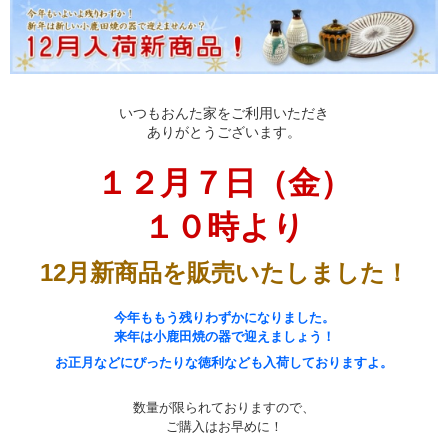
いつもおんた家をご利用いただき
ありがとうございます。
１２
月７日（金）
１０時より
12月新商品を販売いたしました！
今年ももう残りわずかになりました。
来年
は小鹿田焼
の器
で迎えましょう！
お正月
などにぴったりな徳利なども入荷しておりますよ。
数量が限られておりますので、
ご購入はお早めに！