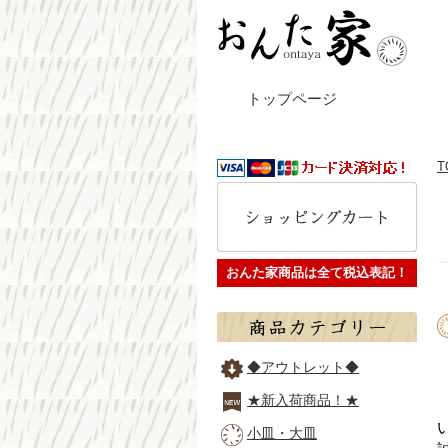
トップページ
T
おんた家商品は全て税込表記！
◆アウトレット◆
★新入荷商品！★
小皿・大皿