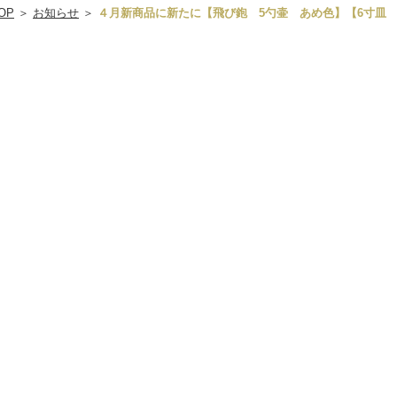
OP
＞
お知らせ
＞
４月新商品に新たに【飛び鉋 5勺壷 あめ色】【6寸皿