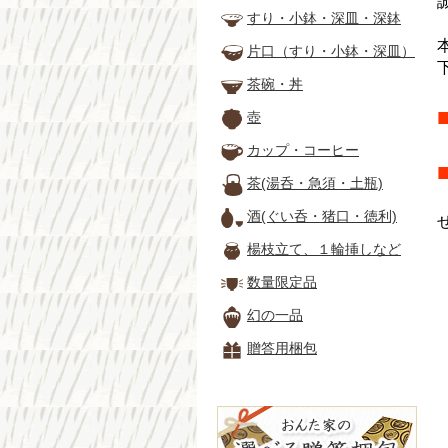
すり・小鉢・深皿・深鉢
片口（すり・小鉢・深皿）
茶碗・丼
壺
カップ・コーヒー
茶(湯呑・急須・土瓶)
酒(ぐい呑・猪口・徳利)
楊枝立て、１輪挿しなど
数量限定品
幻の一品
贈答用梱包