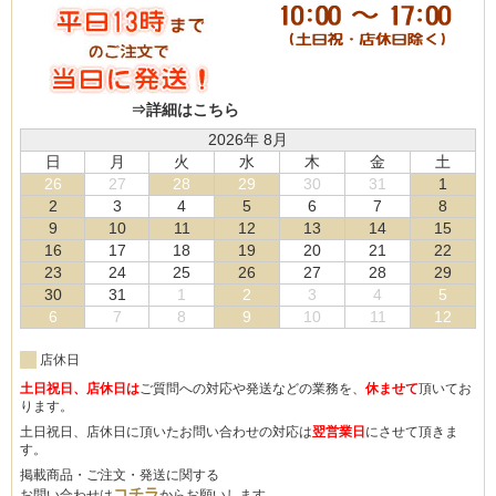
⇒詳細はこちら
2026年 8月
日
月
火
水
木
金
土
26
27
28
29
30
31
1
2
3
4
5
6
7
8
9
10
11
12
13
14
15
16
17
18
19
20
21
22
23
24
25
26
27
28
29
30
31
1
2
3
4
5
6
7
8
9
10
11
12
店休日
土日祝日、店休日は
ご質問への対応や発送などの業務を、
休ませて
頂いてお
ります。
土日祝日、店休日に頂いたお問い合わせの対応は
翌営業日
にさせて頂きま
す。
掲載商品・ご注文・発送に関する
コチラ
お問い合わせは
からお願いします。