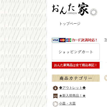
トップページ
T
おんた家商品は全て税込表記！
◆アウトレット◆
★新入荷商品！★
小皿・大皿