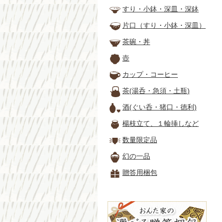
すり・小鉢・深皿・深鉢
片口（すり・小鉢・深皿）
茶碗・丼
壺
カップ・コーヒー
茶(湯呑・急須・土瓶)
酒(ぐい呑・猪口・徳利)
楊枝立て、１輪挿しなど
数量限定品
幻の一品
贈答用梱包