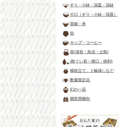
すり・小鉢・深皿・深鉢
片口（すり・小鉢・深皿）
茶碗・丼
壺
カップ・コーヒー
茶(湯呑・急須・土瓶)
酒(ぐい呑・猪口・徳利)
楊枝立て、１輪挿しなど
数量限定品
幻の一品
贈答用梱包