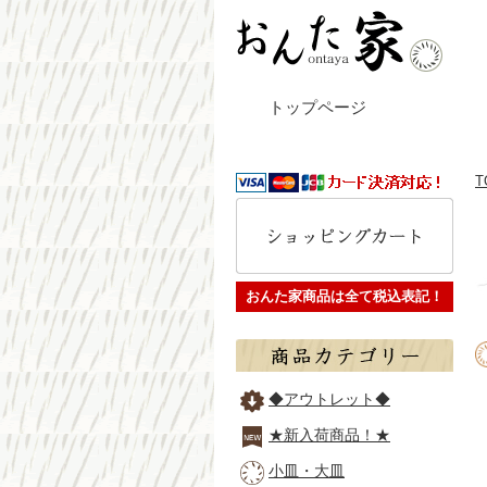
トップページ
T
おんた家商品は全て税込表記！
◆アウトレット◆
★新入荷商品！★
小皿・大皿