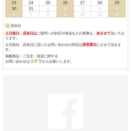
23
24
25
26
27
28
29
30
31
1
2
3
4
5
6
7
8
9
10
11
12
店休日
土日祝日、店休日は
ご質問への対応や発送などの業務を、
休ませて
頂いてお
ります。
土日祝日、店休日に頂いたお問い合わせの対応は
翌営業日
にさせて頂きま
す。
掲載商品・ご注文・発送に関する
コチラ
お問い合わせは
からお願いします。