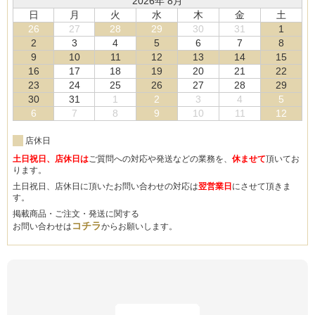
2026年 8月
日
月
火
水
木
金
土
26
27
28
29
30
31
1
2
3
4
5
6
7
8
9
10
11
12
13
14
15
16
17
18
19
20
21
22
23
24
25
26
27
28
29
30
31
1
2
3
4
5
6
7
8
9
10
11
12
店休日
土日祝日、店休日は
ご質問への対応や発送などの業務を、
休ませて
頂いてお
ります。
土日祝日、店休日に頂いたお問い合わせの対応は
翌営業日
にさせて頂きま
す。
掲載商品・ご注文・発送に関する
コチラ
お問い合わせは
からお願いします。